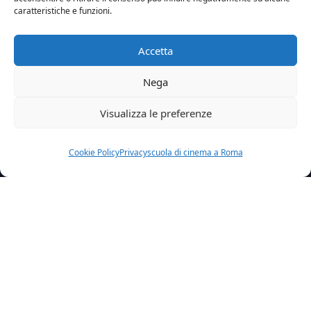
caratteristiche e funzioni.
Accetta
Nega
Visualizza le preferenze
Cookie Policy
Privacy
scuola di cinema a Roma
Home
News
Adesso I Cinema Riaprono Davvero
Erano stati 107, in tutta Italia, i cinema coraggiosi