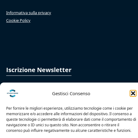
Informativa sulla privacy
Cookie Policy
Iscrizione Newsletter
Gestisci Consenso
Iscriviti
Per fornire le migliori esperienze, utilizziamo tecnologie come i cookie per
memorizzare e/o accedere alle informazioni del dispositivo. Il consenso a
queste tecnologie ci permetterà di elaborare dati come il comportamento di
navigazione o ID unici su questo sito. Non acconsentire o ritirare il
consenso può influire negativamente su alcune caratteristiche e funzioni.