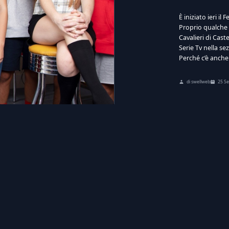
È iniziato ieri i
Proprio qualche 
Cavalieri di Cast
Serie Tv nella se
Perché c’è anche 
di swellweb
25 S