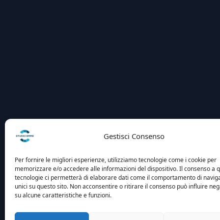
Gestisci Consenso
Per fornire le migliori esperienze, utilizziamo tecnologie come i cookie per
memorizzare e/o accedere alle informazioni del dispositivo. Il consenso a 
tecnologie ci permetterà di elaborare dati come il comportamento di navig
unici su questo sito. Non acconsentire o ritirare il consenso può influire n
su alcune caratteristiche e funzioni.