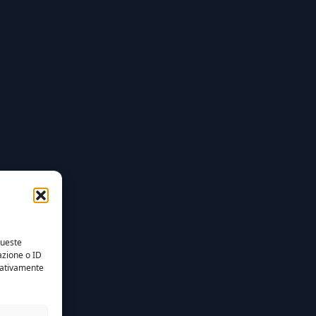
queste
azione o ID
egativamente