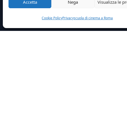
Accetta
Nega
Visualizza le p
Cookie Policy
Privacy
scuola di cinema a Roma
Home
News
Al Festival Delle Serie Tv New School
È inizi