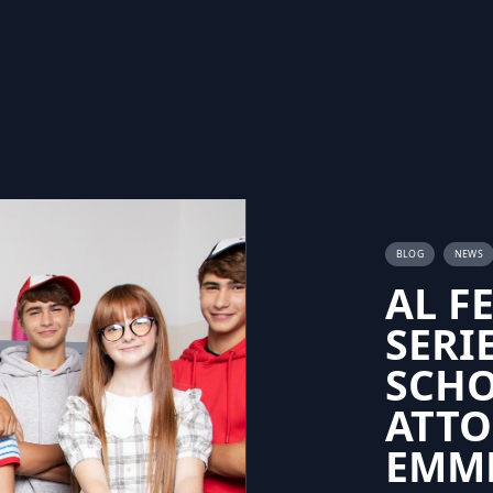
BLOG
NEWS
AL F
SERI
SCHO
ATTO
EMM