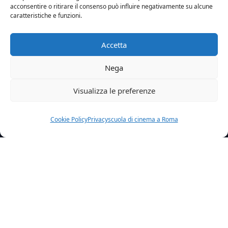
acconsentire o ritirare il consenso può influire negativamente su alcune
caratteristiche e funzioni.
Accetta
Nega
Visualizza le preferenze
Cookie Policy
Privacy
scuola di cinema a Roma
Home
News
Alex Co 4 Iniziano Le Riprese
Alex & Co. 4: iniziano le riprese!