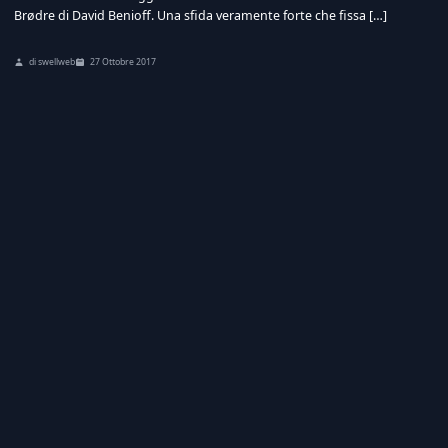
Brødre di David Benioff. Una sfida veramente forte che fissa […]
di swellweb
27 Ottobre 2017