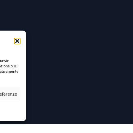
queste
azione o ID
egativamente
referenze