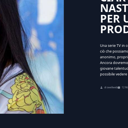
NAST
PER 
PROD
Una serie TV in 
ciò che possiam
anonimo, propri
Ancora dovremo a
giovane talentuo
possibile vedere 
di swellweb
12 M