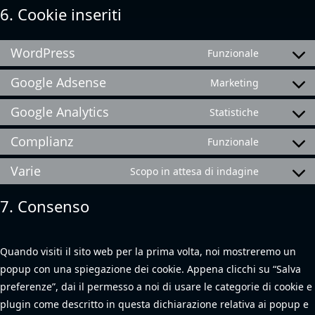
6. Cookie inseriti
WordPress
Funzionale
Consent
to
Google Adsense
Marketing
service
Consent
wordpres
to
Google Analytics
Statistiche
service
Consent
google-
to
Complianz
Funzionale
adsense
service
Consent
google-
to
Varie
Scopo in attesa di indagine
analytics
service
Consent
complian
to
7. Consenso
service
varie
Quando visiti il sito web per la prima volta, noi mostreremo un
popup con una spiegazione dei cookie. Appena clicchi su “Salva
preferenze”, dai il permesso a noi di usare le categorie di cookie e
plugin come descritto in questa dichiarazione relativa ai popup e