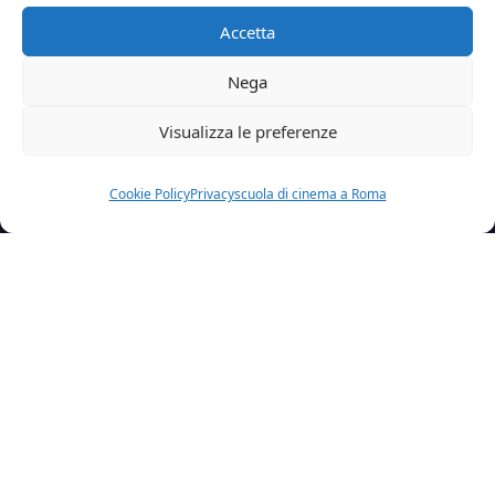
Accetta
Nega
Visualizza le preferenze
Cookie Policy
Privacy
scuola di cinema a Roma
Home
Credit
Gli Anni Piu Belli 2
Articolo precedente
Gallo Cedrone
Articolo successivo