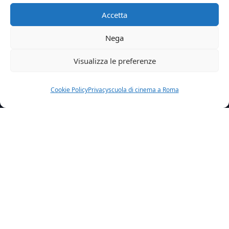
Accetta
Nega
Visualizza le preferenze
Cookie Policy
Privacy
scuola di cinema a Roma
Home
Credit
Gli Anni Piu Belli
Articolo precedente
Fame
Articolo successivo