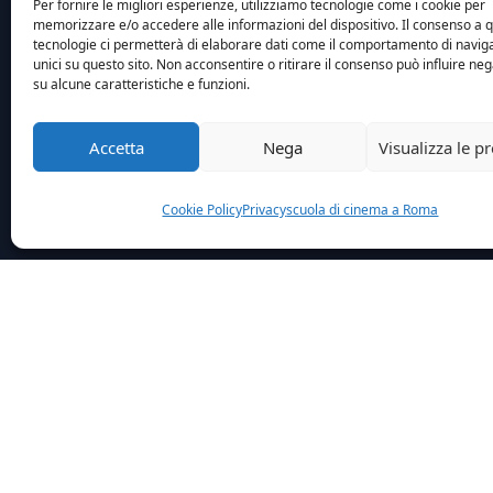
Per fornire le migliori esperienze, utilizziamo tecnologie come i cookie per
memorizzare e/o accedere alle informazioni del dispositivo. Il consenso a 
tecnologie ci permetterà di elaborare dati come il comportamento di navig
unici su questo sito. Non acconsentire o ritirare il consenso può influire n
su alcune caratteristiche e funzioni.
Accetta
Nega
Visualizza le p
Cookie Policy
Privacy
scuola di cinema a Roma
Home
Credit
Laquila Grandi Speranze