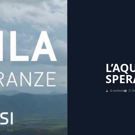
L’AQ
SPER
di swellweb
21 D