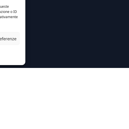
queste
azione o ID
egativamente
referenze