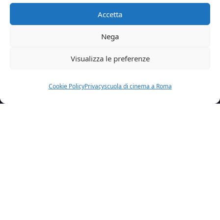
Accetta
Nega
Visualizza le preferenze
Cookie Policy
Privacy
scuola di cinema a Roma
Home
Credit
Piuma 2
Articolo precedente
Pupone
Articolo successivo