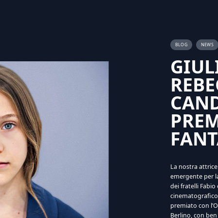
BLOG
NEWS
GIUL
REBE
CAND
PREM
FANT
La nostra attric
emergente per la
dei fratelli Fab
cinematografico 
premiato con l’O
Berlino, con ben