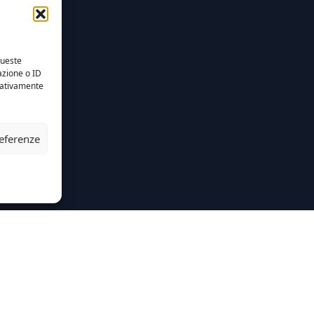
queste
azione o ID
egativamente
referenze