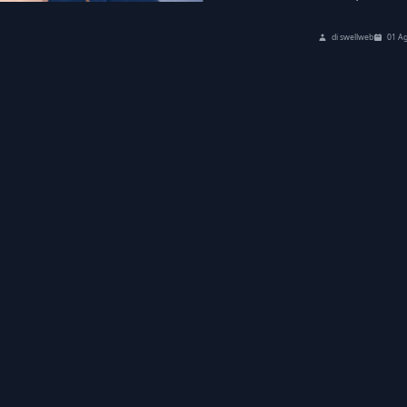
di swellweb
01 A