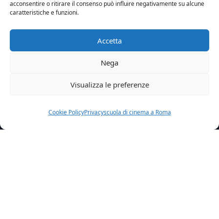
acconsentire o ritirare il consenso può influire negativamente su alcune
caratteristiche e funzioni.
Accetta
Nega
Visualizza le preferenze
Cookie Policy
Privacy
scuola di cinema a Roma
Home
News
Il Cast Di Radio Teen E Stato Lanciato Da Studio Emme