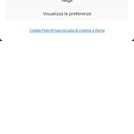
Visualizza le preferenze
Cookie Policy
Privacy
scuola di cinema a Roma
Home
News
Il Nostro Nome E Anna Vince Il Best Movie Al Vesuvius
International Film Fest
Dopo la notizia della
candidatura
de
“Il nostro
nome è Anna”
di qualche giorno fa al
“Vesuvius
International Film Fest”
– che abbiamo annunciato