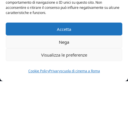
comportamento di navigazione o ID unici su questo sito. Non
acconsentire o ritirare il consenso può influire negativamente su alcune
caratteristiche e funzioni.
Accetta
Nega
Visualizza le preferenze
Cookie Policy
Privacy
scuola di cinema a Roma
Home
News
La Ragazza Nella Nebbia In Programmazione Su Crime