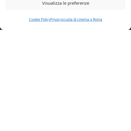
Visualizza le preferenze
Cookie Policy
Privacy
scuola di cinema a Roma
Home
News
Lorenzo Bernardini E Christian Nella Serie Jams
Proprio da qualche giorno, sono tornate in onda
le nuove puntate di “
Jams
“.
Qual è la sorpresa? Nel cast, accanto a
Sonia
Battisti
e
Massimo Valentino
, c’è anche un altro