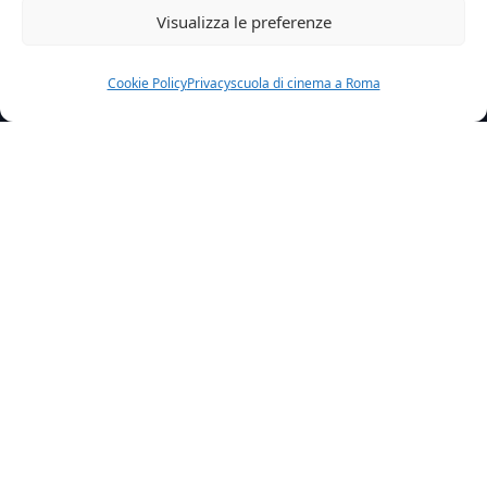
Visualizza le preferenze
Cookie Policy
Privacy
scuola di cinema a Roma
Home
News
Nicola Pecci E Piero In Good Vibes Il Progetto Di Janet De
Nardis
Nicola Pecci
è nel film “
Good Vibes
“!
No, non è uno scherzo! Un altro attore di
Studio