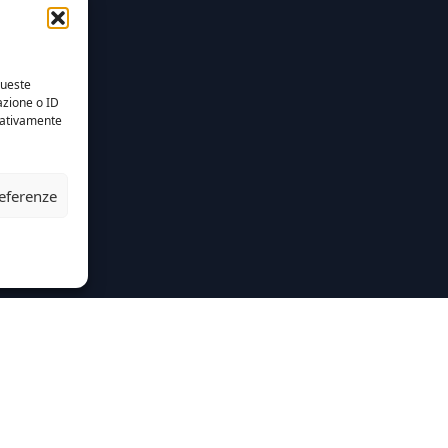
queste
azione o ID
egativamente
referenze