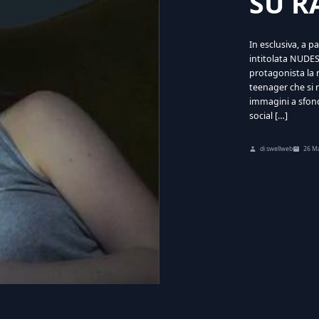
SU R
In esclusiva, a p
intitolata NUDES
protagonista la 
teenager che si r
immagini a sfon
social […]
di swellweb
26 M