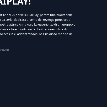
AIPLAY!
artire dal 20 aprile su RaiPlay, partirà una nuova serie,
! La serie, dedicata al tema del revenge porn, vede
nostra attrice Anna Agio.Le esperienze di un gruppo di
itrova a fare i conti con la divulgazione online di
do sessuale, addentrandosi nell’insidioso mondo dei
arzo 2021