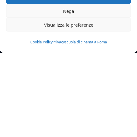
Nega
Visualizza le preferenze
Cookie Policy
Privacy
scuola di cinema a Roma
Home
News
Per Un Nuovo Progetto Stiamo Cercando Proprio Te 2
Per un nuovo e importante progetto stiamo
cercando un
ragazzo
tra i
15
e i
18 anni
di origini
albanesi o dell’Est Europa
, che sappia recitare e