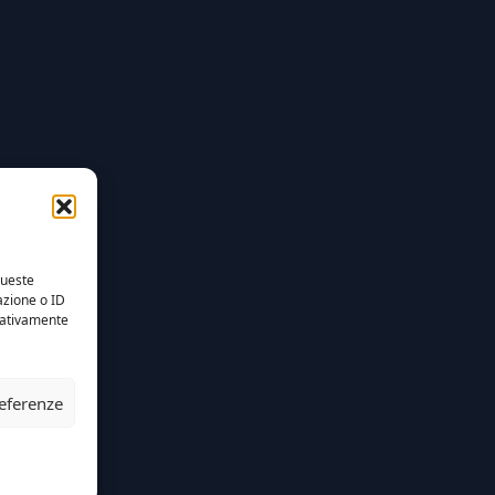
queste
azione o ID
egativamente
referenze