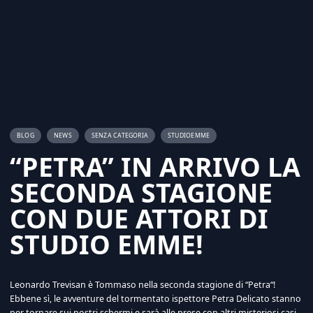
BLOG
NEWS
SENZA CATEGORIA
STUDIOEMME
“PETRA” IN ARRIVO LA
SECONDA STAGIONE
CON DUE ATTORI DI
STUDIO EMME!
Leonardo Trevisan è Tommaso nella seconda stagione di “Petra“!
Ebbene sì, le avventure del tormentato ispettore Petra Delicato stanno
per tornare sui nostri schermi e sarà alle prese con altri misteriosi casi