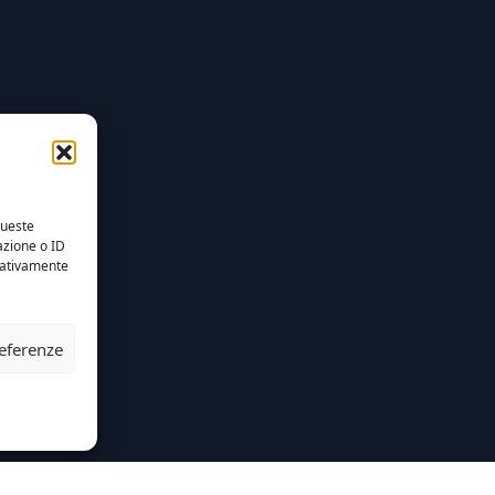
queste
azione o ID
egativamente
referenze