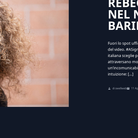
REBE
NEL 
BARI
Fuori lo spot uff
del video. #ASig
italiana sceglie 
attraversano mol
un’incomunicabili
intuizione: […]
di swellweb
11 Ap