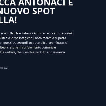
CCA ANTONACI È
NUOVO SPOT
LLA!
iciale di Barilla e Rebecca Antonaci è tra i protagonisti
nOfLove è l’hashtag che il noto marchio di pasta
per questi 90 secondi. In poco più di un minuto, si
teplici storie in cui l’elemento comune è
tà verbale, che si risolve per tutti con un’unica
rile 2021