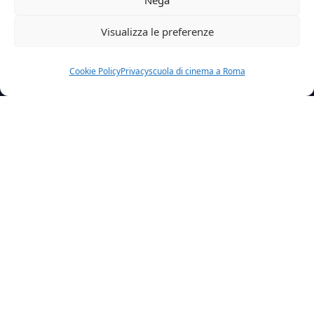
Visualizza le preferenze
Cookie Policy
Privacy
scuola di cinema a Roma
Home
News
Sara Marti Oggi Tv Lanostrastoria
Sara e Marti: da oggi in tv! #lanostrastoria
Prende il via proprio oggi, 5 febbraio, su Disney
Channel, una nuova produzione tutta italiana dal