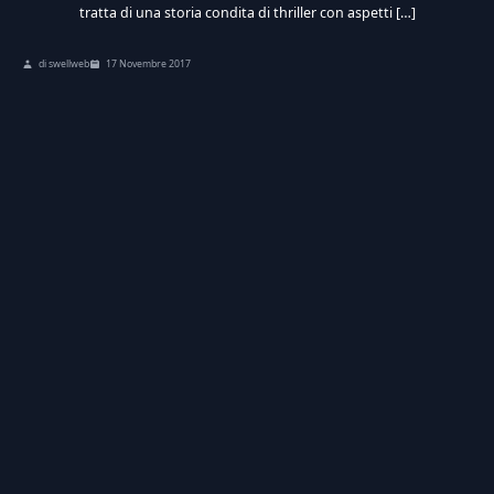
tratta di una storia condita di thriller con aspetti […]
di swellweb
17 Novembre 2017