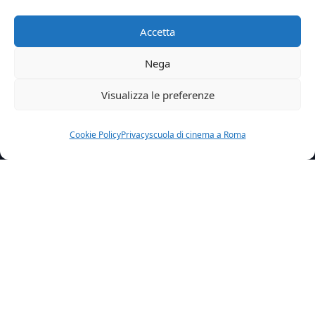
Accetta
Nega
Visualizza le preferenze
Cookie Policy
Privacy
scuola di cinema a Roma
Home
News
Scomparsa Anticipazioni Puntata
Scomparsa: anticipazioni prima puntata