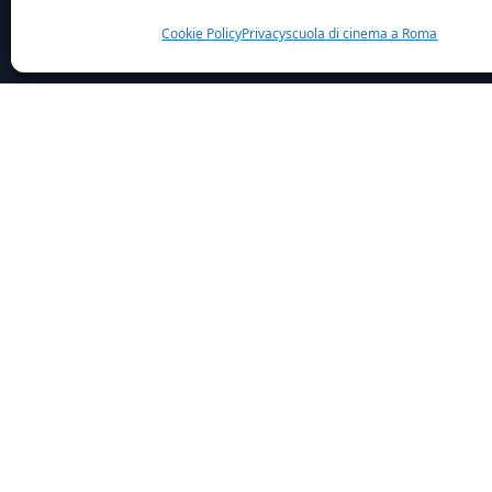
Cookie Policy
Privacy
scuola di cinema a Roma
Home
News
Si Concluso Successo Nostro Acting
Si è
Cam