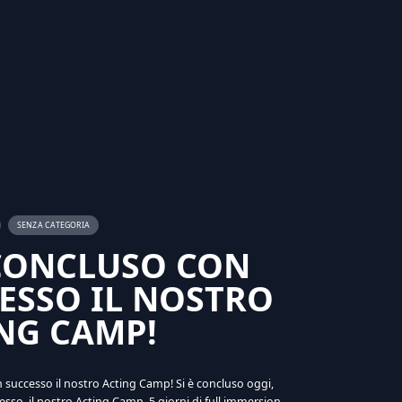
SENZA CATEGORIA
 CONCLUSO CON
ESSO IL NOSTRO
NG CAMP!
n successo il nostro Acting Camp! Si è concluso oggi,
sso, il nostro Acting Camp, 5 giorni di full immersion