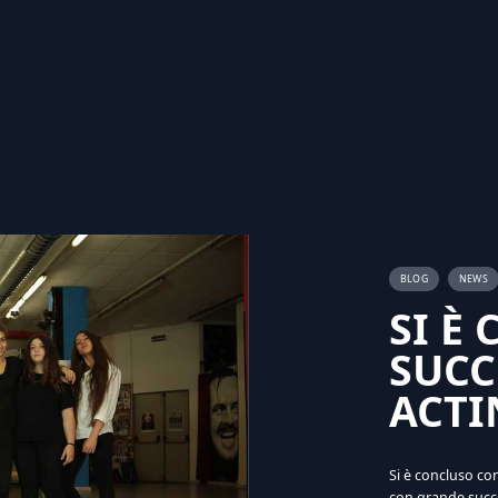
BLOG
NEWS
SI È
SUCC
ACTI
Si è concluso co
con grande succe