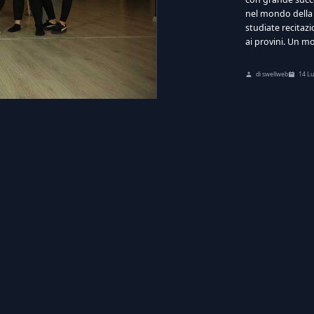
nel mondo della 
studiate recitaz
ai provini. Un mo
di swellweb
14 Lu