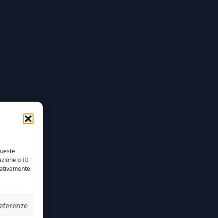
queste
azione o ID
egativamente
referenze