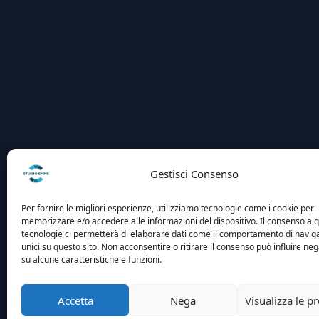
Gestisci Consenso
Per fornire le migliori esperienze, utilizziamo tecnologie come i cookie per
memorizzare e/o accedere alle informazioni del dispositivo. Il consenso a 
tecnologie ci permetterà di elaborare dati come il comportamento di navig
unici su questo sito. Non acconsentire o ritirare il consenso può influire n
su alcune caratteristiche e funzioni.
Accetta
Nega
Visualizza le p