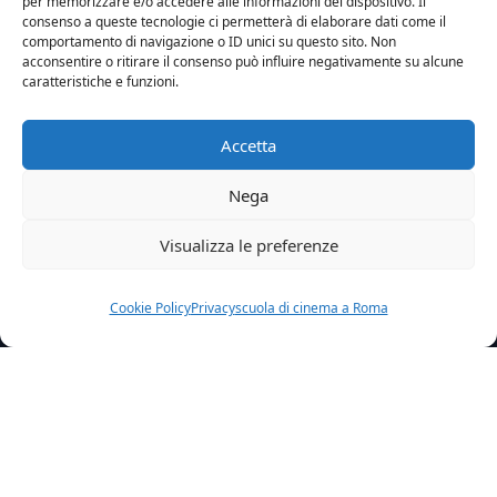
per memorizzare e/o accedere alle informazioni del dispositivo. Il
consenso a queste tecnologie ci permetterà di elaborare dati come il
comportamento di navigazione o ID unici su questo sito. Non
acconsentire o ritirare il consenso può influire negativamente su alcune
caratteristiche e funzioni.
Accetta
Nega
Visualizza le preferenze
Cookie Policy
Privacy
scuola di cinema a Roma
Home
News
The Miracle La Nostra Attrice Sara Ciocca