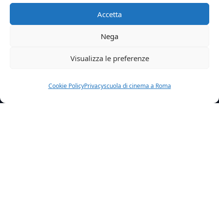
Accetta
Nega
Visualizza le preferenze
Cookie Policy
Privacy
scuola di cinema a Roma
Home
Wpalunni
Antonio Santagati
Articolo precedente
Nicole Delfino
Articolo successivo