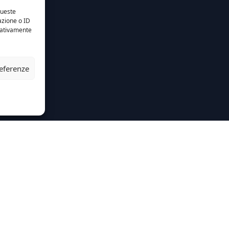
queste
azione o ID
egativamente
referenze