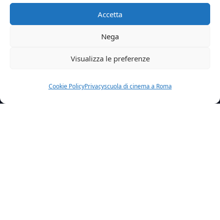
Accetta
Nega
Visualizza le preferenze
Cookie Policy
Privacy
scuola di cinema a Roma
Home
Wpalunni
Christian Roberto
Articolo precedente
Matteo Valentini
Articolo successivo