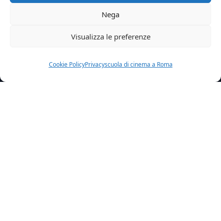
Nega
Visualizza le preferenze
Cookie Policy
Privacy
scuola di cinema a Roma
Home
News
Grosso Guaio Allesquilino La Leggenda Del Kung Fu Il Film
Con Riccardo Antonaci
Prime Video annuncia l’uscita del film “Grosso
guaio all’Esquilino: La leggenda del Kung Fu” con