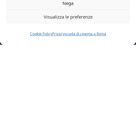
Nega
Visualizza le preferenze
Cookie Policy
Privacy
scuola di cinema a Roma
Home
News
Lamica Geniale Trionfa Al Monte Carlo Tv Festival
Ancora altre soddisfazioni per la nostra LUDOVICA
NASTI: il suo successo sta diventando
inarrestabile e ogni premio, ogni riconoscimento,
sembra confermare la sua bravura.