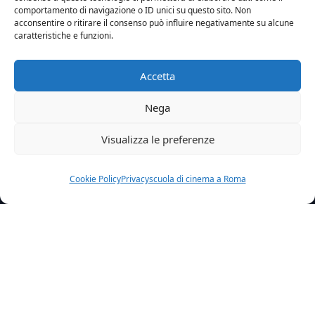
comportamento di navigazione o ID unici su questo sito. Non
acconsentire o ritirare il consenso può influire negativamente su alcune
caratteristiche e funzioni.
Accetta
Nega
Visualizza le preferenze
Cookie Policy
Privacy
scuola di cinema a Roma
Home
News
Lamore Il Sole E Le Altre Stelle Con Elisa Visari