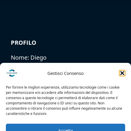
Gestisci Consenso
Per fornire le migliori esperienze, utilizziamo tecnologie come i cookie
per memorizzare e/o accedere alle informazioni del dispositivo. Il
PROFILO
consenso a queste tecnologie ci permetterà di elaborare dati come il
comportamento di navigazione o ID unici su questo sito. Non
acconsentire o ritirare il consenso può influire negativamente su alcune
Nome:
Diego
caratteristiche e funzioni.
Cognome:
Casale
Accetta
Nega
Nazionalità:
Italiana
Visualizza le preferenze
Occhi:
Azzurri
Cookie Policy
Privacy
scuola di cinema a Roma