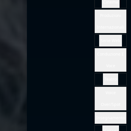
Conduzione E
Voce
Teatro
Voice
Over/Spot
Insegnamento
Gallery
PDF