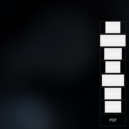
Profilo
Formazione
Cinema
Teatro
Pubblicità
Musica
Gallery
PDF