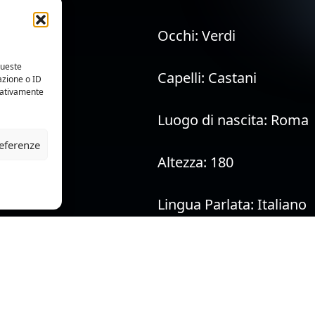
Occhi:
Verdi
queste
Capelli:
Castani
azione o ID
egativamente
Luogo di nascita:
Roma
referenze
Altezza:
180
Lingua Parlata:
Italiano
Dialetti:
Romanesco, Sici
Lingua:
Inglese