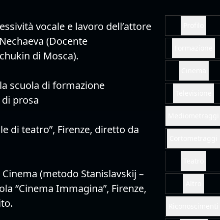
Televisione
ssività vocale e lavoro dell’attore
Mediometraggi
a Nechaeva (Docente
Cortometraggi
Schukin di Mosca).
Teatro
la scuola di formazione
Altro
 di prosa
Riconoscimenti
e di teatro”, Firenze, diretto da
Gallery
PDF
i Cinema (metodo Stanislavskij –
uola “Cinema Immagina”, Firenze,
to.