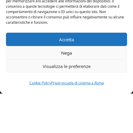
per memorizzare e/o accedere alle informazioni del dispositivo. Il
consenso a queste tecnologie ci permetterà di elaborare dati come il
comportamento di navigazione o ID unici su questo sito. Non
acconsentire o ritirare il consenso può influire negativamente su alcune
caratteristiche e funzioni.
PROFILO
Accetta
Nome:
Simone
Nega
Visualizza le preferenze
Cognome:
Saitta
Simone Saitta
Cookie Policy
Privacy
scuola di cinema a Roma
Data di nascita:
28-
08-2005
Italiana