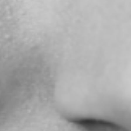
Formazione
Cinema
Televisione
Teatro
Spot
Gallery
PDF