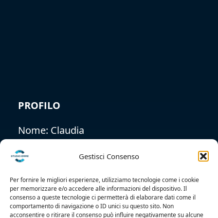
Gestisci Consenso
Per fornire le migliori esperienze, utilizziamo tecnologie come i cookie
per memorizzare e/o accedere alle informazioni del dispositivo. Il
PROFILO
consenso a queste tecnologie ci permetterà di elaborare dati come il
comportamento di navigazione o ID unici su questo sito. Non
acconsentire o ritirare il consenso può influire negativamente su alcune
Nome:
Claudia
caratteristiche e funzioni.
Cognome:
Scuro
Accetta
Nega
Nazionalità:
Italiana
Visualizza le preferenze