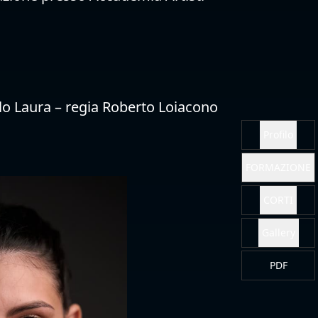
Profilo
FORMAZIONE
CORTI
uolo Laura – regia Roberto Loiacono
Gallery
PDF