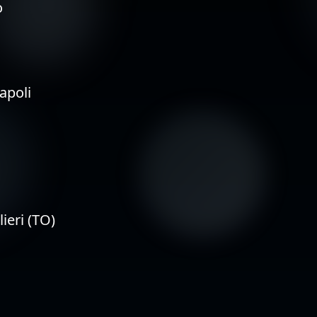
o
apoli
ieri (TO)