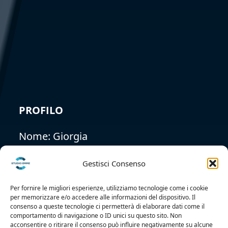
Gestisci Consenso
Per fornire le migliori esperienze, utilizziamo tecnologie come i cookie
per memorizzare e/o accedere alle informazioni del dispositivo. Il
PROFILO
consenso a queste tecnologie ci permetterà di elaborare dati come il
comportamento di navigazione o ID unici su questo sito. Non
acconsentire o ritirare il consenso può influire negativamente su alcune
Nome:
Giorgia
caratteristiche e funzioni.
Cognome:
Accetta
Alessandrelli
Nega
Visualizza le preferenze
Data di nascita:
07-