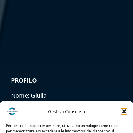
Gestisci Consenso
Per fornire le migliori esperienze, utilizziamo tecnologie come i cookie
per memorizzare e/o accedere alle informazioni del dispositivo. Il
PROFILO
consenso a queste tecnologie ci permetterà di elaborare dati come il
comportamento di navigazione o ID unici su questo sito. Non
acconsentire o ritirare il consenso può influire negativamente su alcune
Nome:
Giulia
caratteristiche e funzioni.
Cognome:
Accetta
Tumbarello
Nega