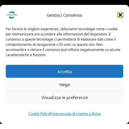
Gestisci Consenso
Per fornire le migliori esperienze, utilizziamo tecnologie come i cookie
per memorizzare e/o accedere alle informazioni del dispositivo. Il
consenso a queste tecnologie ci permetterà di elaborare dati come il
comportamento di navigazione o ID unici su questo sito. Non
acconsentire o ritirare il consenso può influire negativamente su alcune
caratteristiche e funzioni.
PROFILO
Accetta
Nome:
Olga
Nega
Visualizza le preferenze
Cognome:
Naletova
Olga Naletova
Cookie Policy
Privacy
scuola di cinema a Roma
Data di nascita:
06-
04-2001