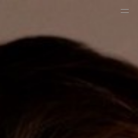
Home
Management
Attrici
Olga Naletova