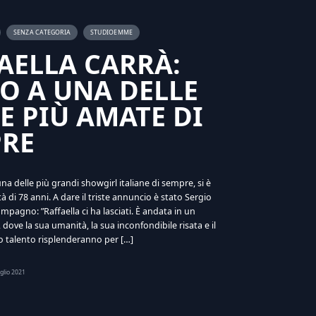
SENZA CATEGORIA
STUDIOEMME
AELLA CARRÀ:
O A UNA DELLE
E PIÙ AMATE DI
RE
una delle più grandi showgirl italiane di sempre, si è
tà di 78 anni. A dare il triste annuncio è stato Sergio
mpagno: ”Raffaella ci ha lasciati. È andata in un
dove la sua umanità, la sua inconfondibile risata e il
o talento risplenderanno per […]
glio 2021