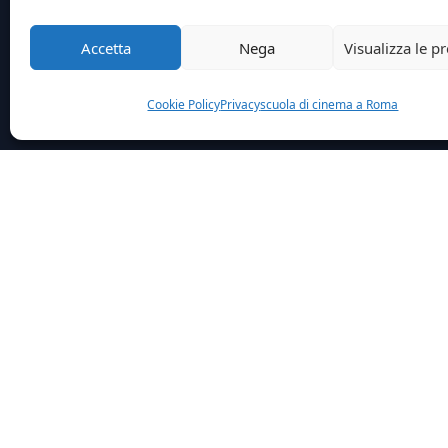
Accetta
Nega
Visualizza le p
Cookie Policy
Privacy
scuola di cinema a Roma
Home
News
Raffaella Carra Addio A Una Delle Ic