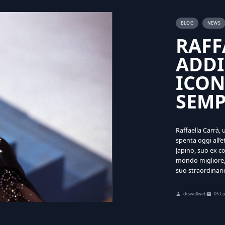
BLOG
NEWS
RAFF
ADDI
ICON
SEMP
Raffaella Carrà, 
spenta oggi all’e
Japino, suo ex co
mondo migliore, 
suo straordinari
di swellweb
05 Lu