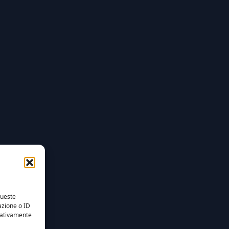
queste
azione o ID
egativamente