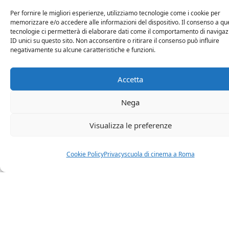
presso il
Multisala Sisto
.
Per fornire le migliori esperienze, utilizziamo tecnologie come i cookie per
memorizzare e/o accedere alle informazioni del dispositivo. Il consenso a qu
tecnologie ci permetterà di elaborare dati come il comportamento di navigaz
Si tratta di sei storie che raccontano un tema di
ID unici su questo sito. Non acconsentire o ritirare il consenso può influire
negativamente su alcune caratteristiche e funzioni.
fondamentale importanza, l’
infanzia.
Accetta
Sono racconti ambientati in sei decenni diversi,
Nega
dagli anni Cinquanta fino ai giorni nostri, che però
sono legate l’una all’altra da un filo rosso che
Visualizza le preferenze
verrà svelato solo nell’ultimo episodio.
Cookie Policy
Privacy
scuola di cinema a Roma
Queste sono le storie di
Quando sarò bambino
:
una finale di campionato da vincere, un piccolo
mistero familiare da risolvere, una missione
speciale da compiere, un consiglio da seguire, un