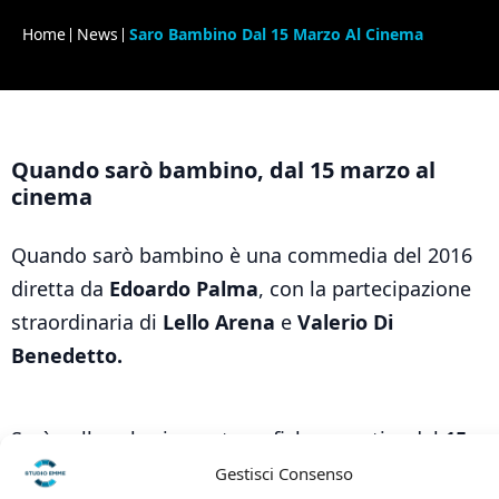
Home
News
Saro Bambino Dal 15 Marzo Al Cinema
Quando sarò bambino, dal 15 marzo al
cinema
Quando sarò bambino è una commedia del 2016
diretta da
Edoardo Palma
, con la partecipazione
straordinaria di
Lello Arena
e
Valerio Di
Benedetto.
Sarà nelle sale cinematografiche a partire dal
15
marzo
, in anteprima nazionale a
Frosinone
Gestisci Consenso