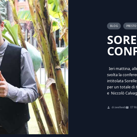
BLOG
PRESTO
SORE
CONF
Ieri mattina, all
svolta la confere
intitolata Sorell
per un totale di 
e Niccolò Calvag
di swellweb
07 M