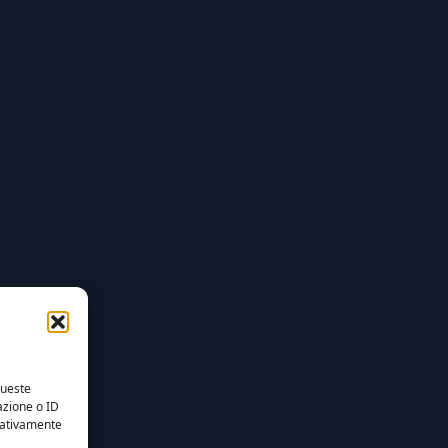
queste
azione o ID
egativamente