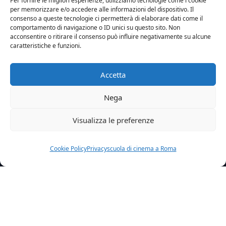
Per fornire le migliori esperienze, utilizziamo tecnologie come i cookie
per memorizzare e/o accedere alle informazioni del dispositivo. Il
consenso a queste tecnologie ci permetterà di elaborare dati come il
comportamento di navigazione o ID unici su questo sito. Non
acconsentire o ritirare il consenso può influire negativamente su alcune
caratteristiche e funzioni.
Accetta
Nega
Visualizza le preferenze
Cookie Policy
Privacy
scuola di cinema a Roma
Home
News
Impara A Stare Davanti A Una Telecamera Con Il